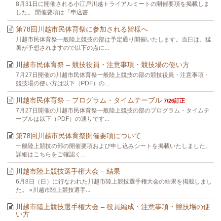
8月31日に開催される小江戸川越トライアルミートの開催要項を掲載しま
した。 開催要項は「申込書...
第78回川越市民体育祭に参加される皆様へ
川越市民体育祭一般陸上競技の部は予定通り開催いたします。当日は、猛
暑が予想されますので以下の点に...
川越市民体育祭 – 競技役員・注意事項・競技場の使い方
7月27日開催の川越市民体育祭一般陸上競技の部の競技役員・注意事項・
競技場の使い方は以下（PDF）の...
川越市民体育祭 – プログラム・タイムテーブル
7/26訂正
7月27日開催の川越市民体育祭一般陸上競技の部のプログラム・タイムテ
ーブルは以下（PDF）の通りです...
第78回川越市民体育祭開催要項について
一般陸上競技の部の開催要項および申し込みシートを掲載いたしました。
詳細はこちらをご確認く...
川越市陸上競技選手権大会 – 結果
6月8日（日）に行なわれた川越市陸上競技選手権大会の結果を掲載しまし
た。 »川越市陸上競技選手...
川越市陸上競技選手権大会 – 役員編成・注意事項・競技場の使
い方