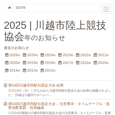
2025年
2025 | 川越市陸上競技
協会
年のお知らせ
過去のお知らせ
2026
2025
2024
2023
2022
2021
年
年
年
年
年
年
2020
2019
2018
2017
2016
2015
年
年
年
年
年
年
2014
2013
2012
年
年
年
第54回川越市民駅伝競走大会 結果
12月14日（日）に行なわれた川越市民駅伝競走大会の結果が掲載されまし
た。 詳細は川越市のホームペ...
第54回川越市民駅伝競走大会 – 注意事項・タイムテーブル・監
察員配置図・役員編成
12月14日開催の川越市民駅伝競走大会の注意事項・タイムテーブル・監察