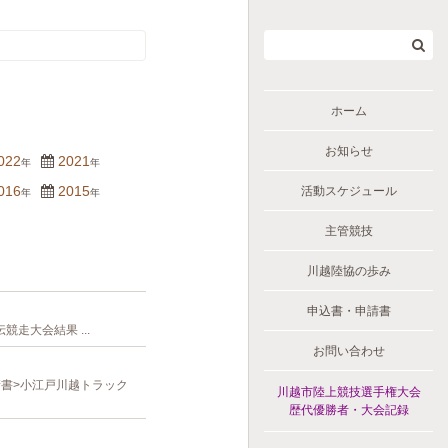
ホーム
お知らせ
022
2021
年
年
016
2015
活動スケジュール
年
年
主管競技
川越陸協の歩み
申込書・申請書
走大会結果 ...
お問い合わせ
請書>小江戸川越トラック
川越市陸上競技選手権大会
歴代優勝者・大会記録