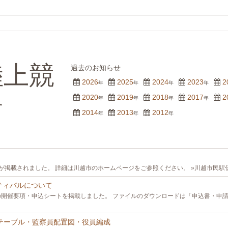
市陸上競
過去のお知らせ
2026
2025
2024
2023
2
年
年
年
年
2020
2019
2018
2017
2
年
年
年
年
せ
2014
2013
2012
年
年
年
掲載されました。 詳細は川越市のホームページをご参照ください。 »川越市民駅伝競
スティバルについて
の開催要項・申込シートを掲載しました。 ファイルのダウンロードは「申込書・申
ムテーブル・監察員配置図・役員編成