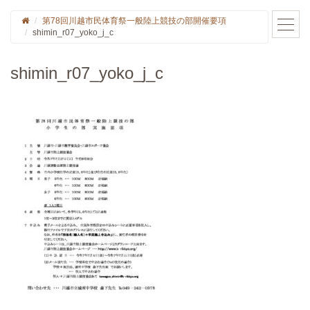
第78回川越市民体育祭一般陸上競技の部開催要項
shimin_r07_yoko_j_c
shimin_r07_yoko_j_c