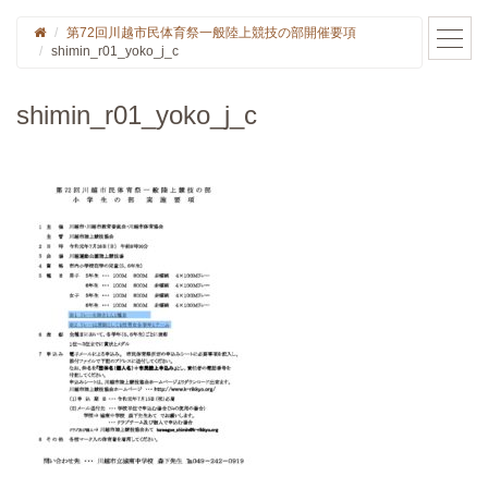
第72回川越市民体育祭一般陸上競技の部開催要項
shimin_r01_yoko_j_c
shimin_r01_yoko_j_c